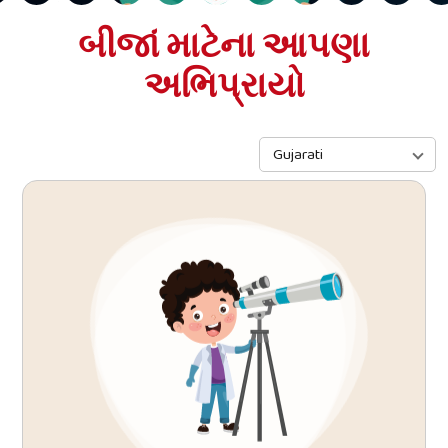
બીજાં માટેના આપણા
અભિપ્રાયો
Gujarati