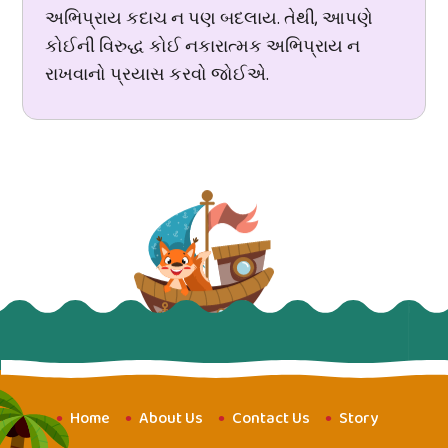
અભિપ્રાય કદાચ ન પણ બદલાય. તેથી, આપણે
કોઈની વિરુદ્ધ કોઈ નકારાત્મક અભિપ્રાય ન
રાખવાનો પ્રયાસ કરવો જોઈએ.
Home
About Us
Contact Us
Story