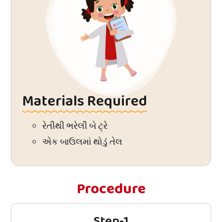
Materials Required
રેતીથી ભરેલી બે ટ્રે
એક બાઉલમાં થોડું તેલ
Procedure
Step-1