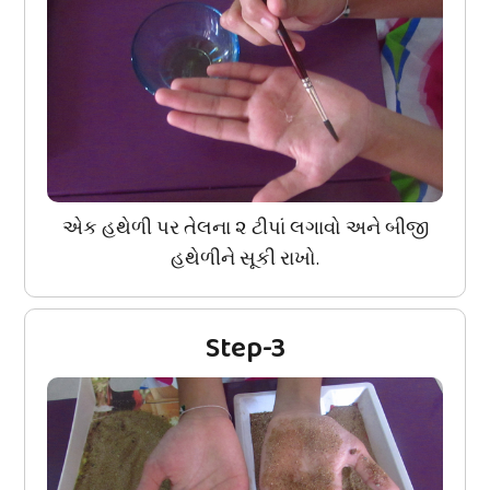
એક હથેળી પર તેલના ૨ ટીપાં લગાવો અને બીજી
હથેળીને સૂકી રાખો.
Step-3