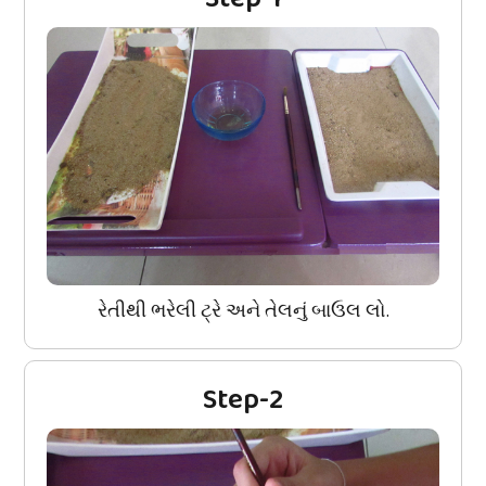
રેતીથી ભરેલી ટ્રે અને તેલનું બાઉલ લો.
Step-2