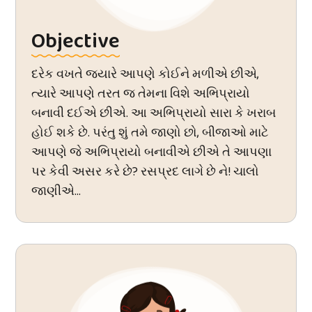
Objective
દરેક વખતે જ્યારે આપણે કોઈને મળીએ છીએ,
ત્યારે આપણે તરત જ તેમના વિશે અભિપ્રાયો
બનાવી દઈએ છીએ. આ અભિપ્રાયો સારા કે ખરાબ
હોઈ શકે છે. પરંતુ શું તમે જાણો છો, બીજાઓ માટે
આપણે જે અભિપ્રાયો બનાવીએ છીએ તે આપણા
પર કેવી અસર કરે છે? રસપ્રદ લાગે છે ને! ચાલો
જાણીએ...