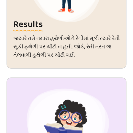
Results
જ્યારે તમે તમારા હથેળીઓને રેતીમાં મૂકી ત્યારે રેતી
સૂકી હથેળી પર ચોંટી ન હતી. જોકે, રેતી તરત જ
તેલવાળી હથેળી પર ચોંટી ગઈ.