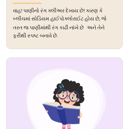
વાહ! પાણીનો રંગ ક્લીઅર દેખાય છે! કારણ કે
બ્લીચમાં સોડિયમ હાઈપોક્લોરાઈટ હોય છે, જે
તરત જ પાણીમાંથી રંગ કાઢી નાંખે છે
અને તેને
ફરીથી સ્પષ્ટ બનાવે છે.