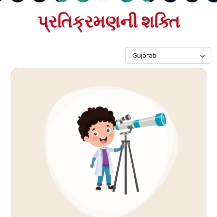
પ્રતિક્રમણની શક્તિ
Gujarati