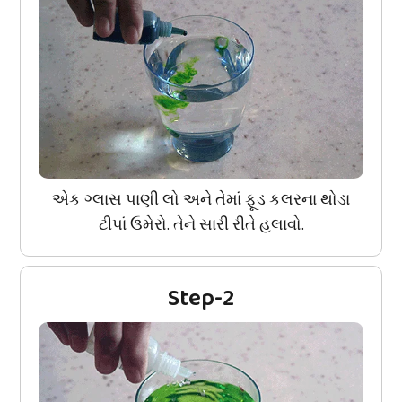
એક ગ્લાસ પાણી લો અને તેમાં ફૂડ કલરના થોડા
ટીપાં ઉમેરો. તેને સારી રીતે હલાવો.
Step-2