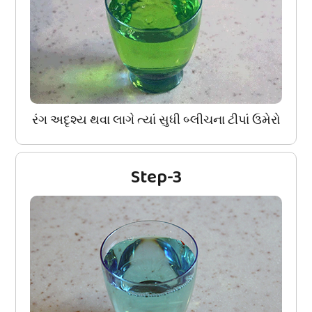
રંગ અદૃશ્ય થવા લાગે ત્યાં સુધી બ્લીચના ટીપાં ઉમેરો
Step-3