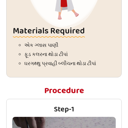
Materials Required
એક ગ્લાસ પાણી
ફૂડ કલરના થોડા ટીપાં
ઘરગથ્થુ પ્રવાહી બ્લીચના થોડા ટીપાં
Procedure
Step-1