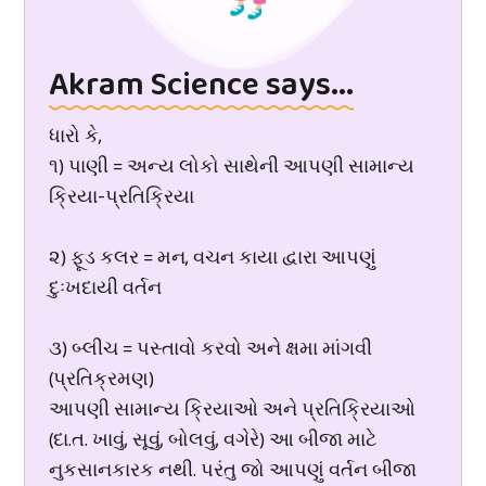
Akram Science says...
ધારો કે,
૧) પાણી = અન્ય લોકો સાથેની આપણી સામાન્ય
ક્રિયા-પ્રતિક્રિયા
૨) ફૂડ કલર = મન, વચન કાયા દ્વારા આપણું
દુઃખદાયી વર્તન
૩) બ્લીચ = પસ્તાવો કરવો અને ક્ષમા માંગવી
(પ્રતિક્રમણ)
આપણી સામાન્ય ક્રિયાઓ અને પ્રતિક્રિયાઓ
(દા.ત. ખાવું, સૂવું, બોલવું, વગેરે) આ બીજા માટે
નુકસાનકારક નથી. પરંતુ જો આપણું વર્તન બીજા