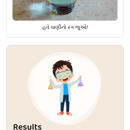
હવે પાણીનો રંગ જુઓ!
Results