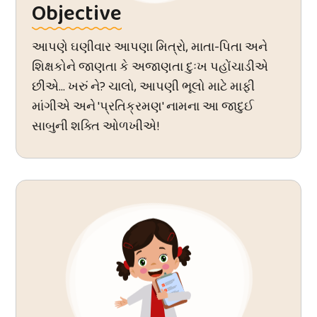
Objective
આપણે ઘણીવાર આપણા મિત્રો, માતા-પિતા અને
શિક્ષકોને જાણતા કે અજાણતા દુઃખ પહોંચાડીએ
છીએ... ખરું ને? ચાલો, આપણી ભૂલો માટે માફી
માંગીએ અને 'પ્રતિક્રમણ' નામના આ જાદુઈ
સાબુની શક્તિ ઓળખીએ!