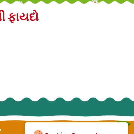
ી ફાયદો
p