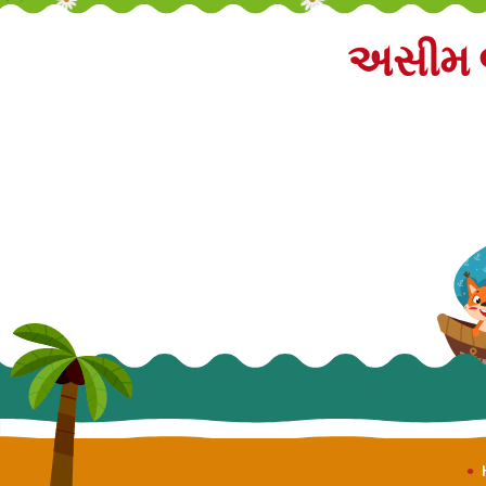
અસીમ જ