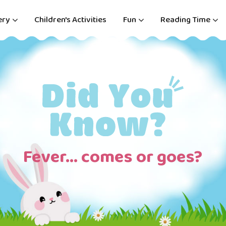
ery
Children's Activities
Fun
Reading Time
Fever… comes or goes?