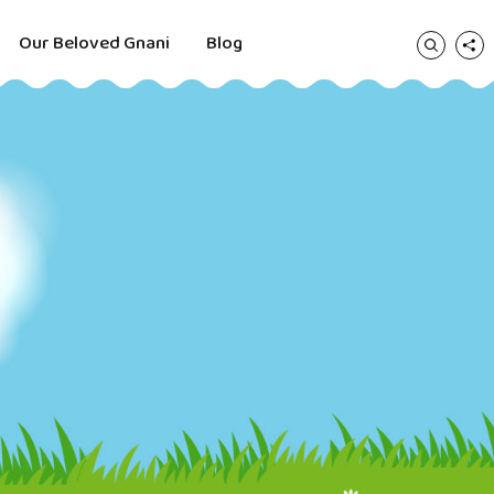
Our Beloved Gnani
Blog