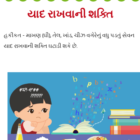
યાદ રાખવાની શક્તિ
હકીકત - માખણ (ઘી), તેલ, ખાંડ, ચીઝ વગેરેનું વધુ પડતું સેવન
યાદ રાખવાની શક્તિ ઘટાડી શકે છે.