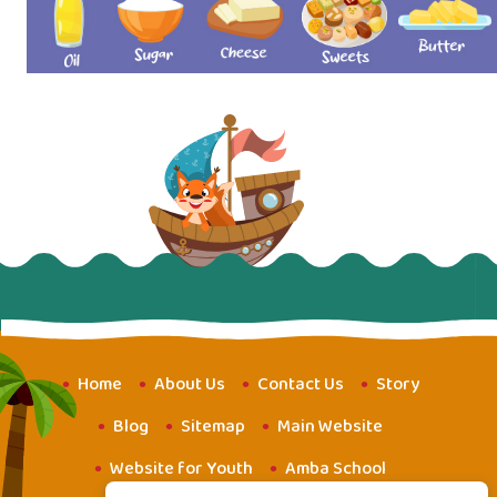
Home
About Us
Contact Us
Story
Blog
Sitemap
Main Website
Website for Youth
Amba School