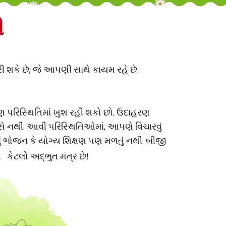
ી
 શકે છે, જે આપણી સાથે કાયમ રહે છે.
ણ પરિસ્થિતિમાં ખુશ રહી શકો છો. ઉદાહરણ
નથી. આવી પરિસ્થિતિઓમાં, આપણે વિચારવું
ું ભોજન કે યોગ્ય શિક્ષણ પણ મળતું નથી. બીજી
આ
કેટલો અદ્ભુત મંત્ર છે!