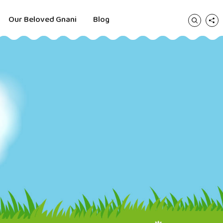
Our Beloved Gnani
Blog