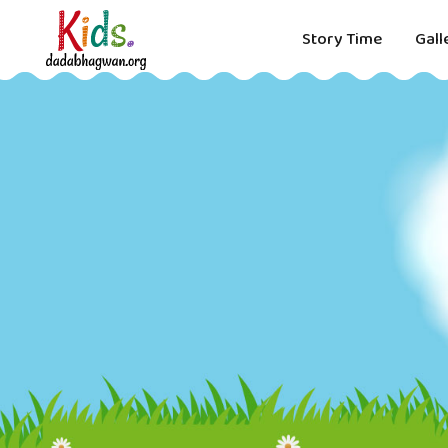
Story Time
Gall