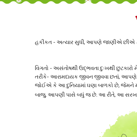
હકીકત - અત્યાર સુધી, આપણે જાણીએ છીએ કે સ
વિગતો - અસંતોષથી ઉદ્ભવતા દુઃખથી છુટકારો મ
તરીકે- આરામદાયક જીવન જીવવા છતાં, આપણે 
જોઈએ કે આ દુનિયામાં ઘણા બાળકો છે, જેમને મ
બાજુ, આપણી પાસે બધું જ છે. આ રીતે, આ સરખામણ