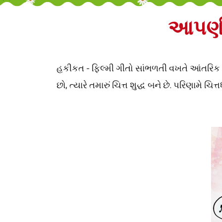
આપણી ચ
હકીકત - ફિલ્મી ગીતો સાંભળતી વખતે આંતરિક દ્રષ
છો, ત્યારે તમારું ચિત્ત શુદ્ધ બને છે. પરિણામે ચિત