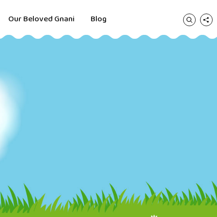
Our Beloved Gnani
Blog