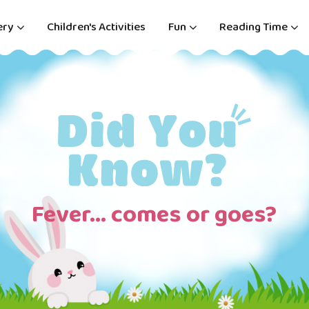
ery
Children's Activities
Fun
Reading Time
Fever… comes or goes?