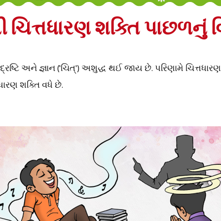
િત્તધારણ શક્તિ પાછળનું વિ
્ટિ અને જ્ઞાન ('ચિત્') અશુદ્ધ થઈ જાય છે. પરિણામે ચિત્તધારણ શ
્તધારણ શક્તિ વધે છે.