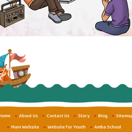
Home
About Us
Contact Us
Story
Blog
Sitema
Main Website
Website for Youth
Amba School