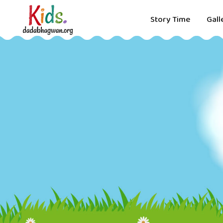
Story Time
Gall