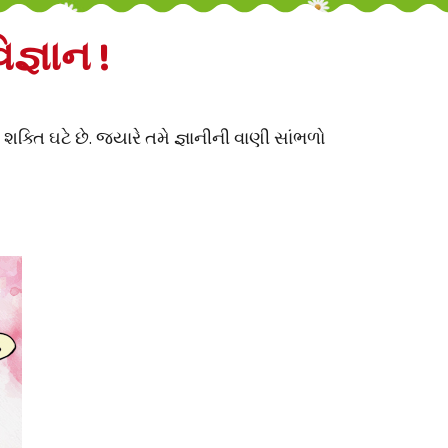
જ્ઞાન !
ક્તિ ઘટે છે. જ્યારે તમે જ્ઞાનીની વાણી સાંભળો