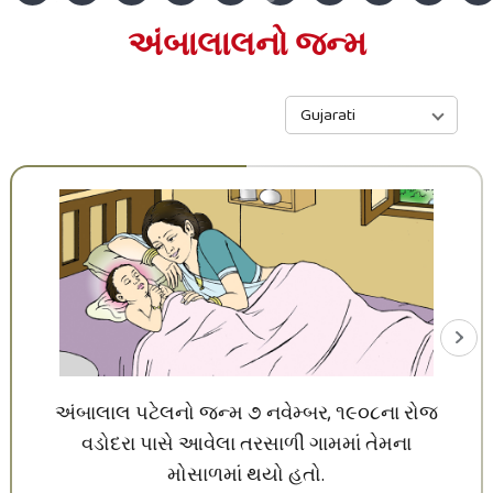
અંબાલાલનો જન્મ
Gujarati
અંબાલાલ પટેલનો જન્મ ૭ નવેમ્બર, ૧૯૦૮ના રોજ
વડોદરા પાસે આવેલા તરસાળી ગામમાં તેમના
મોસાળમાં થયો હતો.