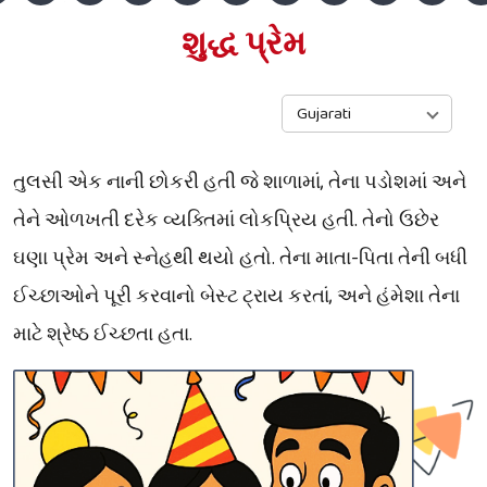
શુદ્ધ પ્રેમ
Gujarati
,
તુલસી
એક
નાની
છોકરી
હતી
જે
શાળામાં
તેના
પડોશમાં
અને
.
તેને
ઓળખતી
દરેક
વ્યક્તિમાં
લોકપ્રિય
હતી
તેનો
ઉછેર
.
-
ઘણા
પ્રેમ
અને
સ્નેહથી
થયો
હતો
તેના
માતા
પિતા
તેની
બધી
,
ઈચ્છાઓને
પૂરી
કરવાનો
બેસ્ટ
ટ્રાય
કરતાં
અને
હંમેશા
તેના
.
માટે
શ્રેષ્ઠ
ઈચ્છતા
હતા