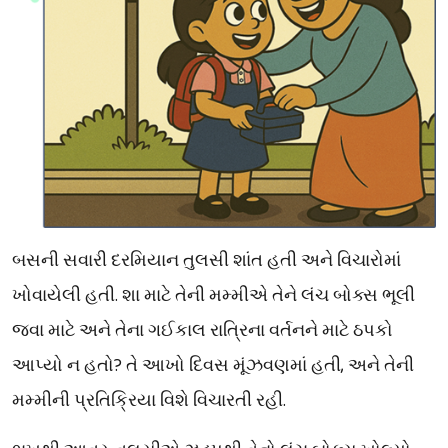
બસની
સવારી
દરમિયાન
તુલસી
શાંત
હતી
અને
વિચારોમાં
.
ખોવાયેલી
હતી
શા
માટે
તેની
મમ્મીએ
તેને
લંચ
બોક્સ
ભૂલી
જવા
માટે
અને
તેના
ગઈકાલ
રાત્રિના
વર્તનને
માટે
ઠપકો
?
,
આપ્યો
ન
હતો
તે
આખો
દિવસ
મૂંઝવણમાં
હતી
અને
તેની
.
મમ્મીની
પ્રતિક્રિયા
વિશે
વિચારતી
રહી