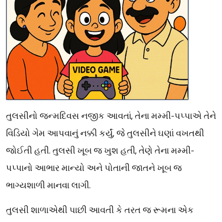
,
-
તુલસીનો
જન્મદિવસ
નજીક
આવતાં
તેના
મમ્મી
પપ્પાએ
તેને
,
વિડિયો
ગેમ
આપવાનું
નક્કી
કર્યું
જે
તુલસીને
ઘણાં
વખતથી
.
,
-
જોઈતી
હતી
તુલસી
ખૂબ
જ
ખુશ
હતી
તેણે
તેના
મમ્મી
પપ્પાનો
આભાર
માન્યો
અને
પોતાની
જાતને
ખૂબ
જ
.
ભાગ્યશાળી
માનવા
લાગી
તુલસી
શાળાએથી
પાછી
આવતી
કે
તરત
જ
રૂમના
એક