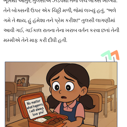
,
.
ભૂખથી
આતુર
તુલસીએ
ઝડપથી
તેનો
લંચ
બોક્સ
ખોલ્યો
,
તેને
બોક્સની
ઉપર
એક
ચિઠ્ઠી
મળી
જેમાં
લખ્યું
હતું
, "
ભલે
,
ગમે
તે
થાય
હું
હંમેશા
તને
પ્રેમ
કરીશ
!"
તુલસી
લાગણીમાં
,
આવી
ગઈ
ગઈકાલ
રાતના
તેના
ખરાબ
વર્તન
કરવા
છતાં
તેની
.
મમ્મીએ
તેને
માફ
કરી
દીધી
હતી