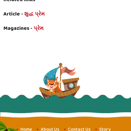
Article -
શુદ્ધ પ્રેમ
Magazines -
પ્રેમ
Home
About Us
Contact Us
Story