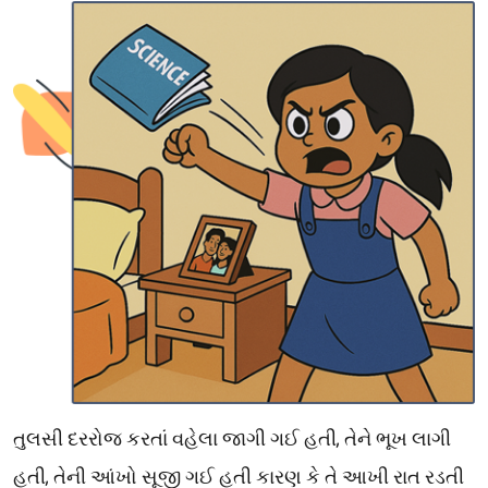
,
તુલસી
દરરોજ
કરતાં
વહેલા
જાગી
ગઈ
હતી
તેને
ભૂખ
લાગી
,
હતી
તેની
આંખો
સૂજી
ગઈ
હતી
કારણ
કે
તે
આખી
રાત
રડતી