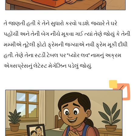
.
તે
જાણતી
હતી
કે
તેને
સુધારો
કરવો
પડશે
જ્યારે
તે
ઘરે
પહોંચી
અને
તેની
બેગ
નીચે
મૂકવા
ગઈ
ત્યાં
તેણે
જોયું
કે
તેની
મમ્મીએ
તૂટેલી
ફોટો
ફ્રેમની
જગ્યાએ
નવી
ફ્રેમ
મૂકી
દીધી
.
“
પ્યોર
”
નામનું
હતી
તેણે
તેના
સ્ટડી
ટેબલ
પર
લવ
અક્રમ
.
એક્સપ્રેસનું
લેટેસ્ટ
મેગેઝિન
પડેલું
જોયું