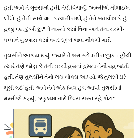
.
હતી
અને
તે
ગુસ્સામાં
હતી
તેણે
વિચાર્યું
, "
મમ્મીએ
મોબાઈલ
.
,
લીધો
હું
તેની
સાથે
વાત
કરવાની
નથી
હું
તેને
બતાવીશ
કે
હું
-
હજી
પણ
દુઃખી
છું
."
તે
નાસ્તો
કર્યા
વિના
અને
તેના
મમ્મી
.
પપ્પાને
ગુડબાય
કર્યા
વગર
સ્કુલે
જવા
નીકળી
ગઈ
,
તુલસીને
આશ્ચર્ય
થયું
જ્યારે
તે
બસ
સ્ટોપની
નજીક
પહોંચી
જોયું
ત્યારે
તેણે
કે
તેની
મમ્મી
હસતાં
હસતાં
તેની
રાહ
જોતી
.
,
હતી
તેણે
તુલસીને
તેનો
લંચ
બોક્સ
આપ્યો
જે
તુલસી
ઘરે
,
.
ભૂલી
ગઈ
હતી
અને
તેને
એક
બિગ
હગ
આપી
તુલસીની
,
."
મમ્મીએ
કહ્યું
, "
સ્કુલમાં
તારો
દિવસ
સરસ
રહે
બેટા