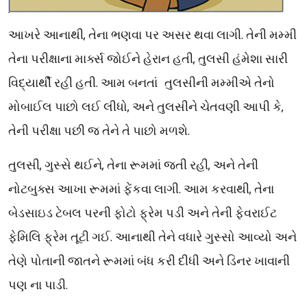
,
.
આખરે
આનાથી
તેના
ભણવા
પર
અસર
થવા
લાગી
તેની
મમ્મી
,
તેના
પરીક્ષાના
માર્ક્સ
જોઈને
હેરાન
હતી
તુલસી
હંમેશા
સારી
.
તુલસીની
વિદ્યાર્થી
રહી
હતી
આમ
બનતાં
મમ્મીએ
તેનો
,
,
મોબાઈલ
પાછો
લઈ
લીધો
અને
તુલસીને
ચેતવણી
આપી
કે
.
તેની
પરીક્ષા
પછી
જ
તેને
તે
પાછો
મળશે
,
,
,
તુલસી
ગુસ્સે
થઈને
તેના
રૂમમાં
જતી
રહી
અને
તેની
.
,
નોટબુક્સ
આખા
રૂમમાં
ફેંકવા
લાગી
આમ
કરવાથી
તેના
બેડસાઇડ
ટેબલ
પરની
ફોટો
ફ્રેમ
પડી
અને
તેની
ફેવરાઈટ
.
ફેમિલિ
ફ્રેમ
તૂટી
ગઈ
આનાથી
તેને
વધારે
ગુસ્સો
આવ્યો
અને
તેણે
પોતાની
જાતને
રૂમમાં
બંધ
કરી
દીધી
અને
ડિનર
ખાવાની
.
પણ
ના
પાડી