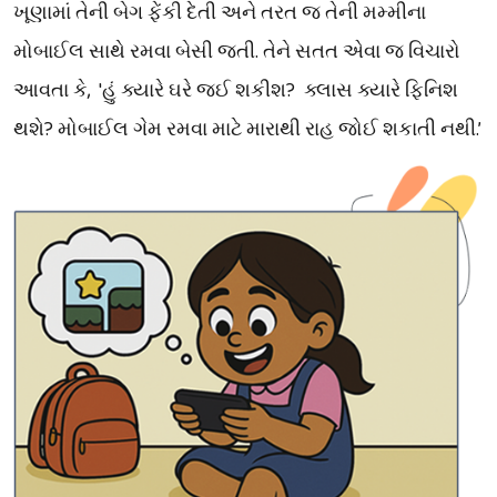
ખૂણામાં
તેની
બેગ
ફેંકી
દેતી
અને
તરત
જ
તેની
મમ્મીના
.
મોબાઈલ
સાથે
રમવા
બેસી
જતી
તેને
સતત
એવા
જ
વિચારો
,
'
હું
?
ક્લાસ
આવતા
કે
ક્યારે
ઘરે
જઈ
શકીશ
ક્યારે
ફિનિશ
?
.
’
થશે
મોબાઈલ
ગેમ
રમવા
માટે
મારાથી
રાહ
જોઈ
શકાતી
નથી