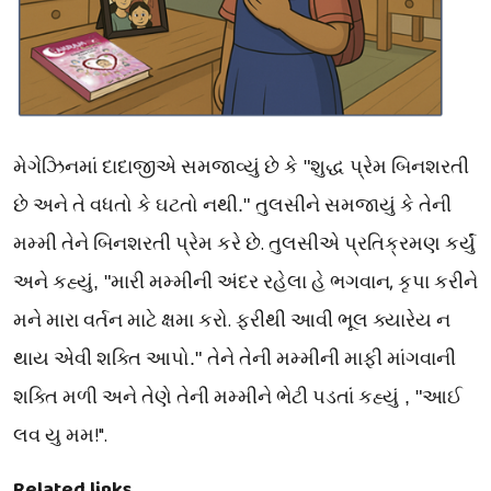
મેગેઝિનમાં
દાદાજીએ
સમજાવ્યું
છે
કે
"
શુદ્ધ
પ્રેમ
બિનશરતી
છે
અને
તે
વધતો
કે
ઘટતો
નથી
."
તુલસીને
સમજાયું
કે
તેની
.
મમ્મી
તેને
બિનશરતી
પ્રેમ
કરે
છે
તુલસીએ
પ્રતિક્રમણ
કર્યું
,
અને
કહ્યું
, "
મારી
મમ્મીની
અંદર
રહેલા
હે
ભગવાન
કૃપા
કરીને
.
મને
મારા
વર્તન
માટે
ક્ષમા
કરો
ફરીથી
આવી
ભૂલ
ક્યારેય
ન
થાય
એવી
શક્તિ
આપો
."
તેને
તેની
મમ્મીની
માફી
માંગવાની
શક્તિ
મળી
અને
તેણે
તેની
મમ્મીને
ભેટી
પડતાં
કહ્યું
, "
આઈ
!".
લવ
યુ
મમ
Related links