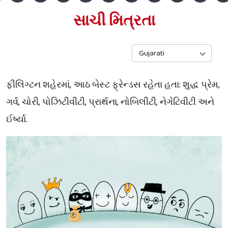
સાચી મિત્રતા
Gujarati
ફીલિંગ્ટન શહેરમાં, આઠ બેસ્ટ ફ્રેન્ડસ રહેતા હતા: શુદ્ધ પ્રેમ,
ગર્વ, ચોરી, પોઝિટીવીટી, પ્રાર્થના, નોબિલીટી, નેગેટિવીટી અને
ઈર્ષ્યા.