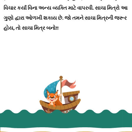
વિચાર કર્યા વિના અન્ય વ્યક્તિ માટે વાપરવી. સાચા મિત્રો આ
ગુણો દ્વારા ઓળખી શકાય છે. જો તમને સાચા મિત્રની જરૂર
હોય, તો સાચા મિત્ર બનો!!