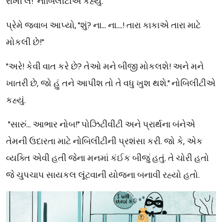
રાખી લે!" નોબિલીટીએ કહ્યું.
પ્રેમે જવાબ આપ્યો, "શું? ના… ના….! તારા કાકાએ તારા માટે
મોકલી છે!"
"અરે! કેવી વાત કરે છે? તેઓ મને બીજી મોકલશે! અને મને
ખાતરી છે, જો હું તને આપીશ તો તે વધુ ખુશ થશે." નોબિલીટીએ
કહ્યું.
"સારું... આભાર નોબ!" પોઝિટીવીટી અને પ્રાર્થના બંનેએ
તેમની ઉદારતા માટે નોબિલીટીની પ્રશંસા કરી. જો કે, એક
વ્યક્તિ એવી હતી જેના મનમાં કંઈક બીજું હતું. તે ચોરી હતો
જે ચુપચાપ સાયકલ લૂંટવાની યોજના બનાવી રહ્યો હતો.