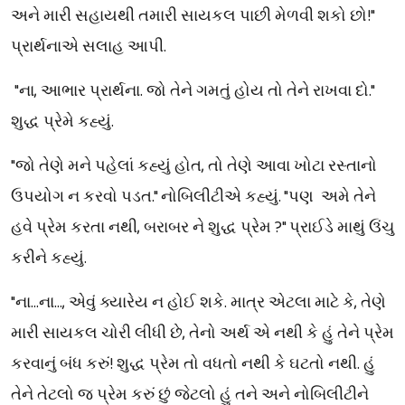
અને મારી સહાયથી તમારી સાયકલ પાછી મેળવી શકો છો!"
પ્રાર્થનાએ સલાહ આપી.
"ના, આભાર પ્રાર્થના. જો તેને ગમતું હોય તો તેને રાખવા દો."
શુદ્ધ પ્રેમે કહ્યું.
"જો તેણે મને પહેલાં કહ્યું હોત, તો તેણે આવા ખોટા રસ્તાનો
ઉપયોગ ન કરવો પડત." નોબિલીટીએ કહ્યું. "પણ
અમે તેને
હવે પ્રેમ કરતા નથી, બરાબર ને શુદ્ધ પ્રેમ ?" પ્રાઈડે માથું ઉંચુ
કરીને કહ્યું.
"ના…ના…, એવું ક્યારેય ન હોઈ શકે. માત્ર એટલા માટે કે, તેણે
મારી સાયકલ ચોરી લીધી છે, તેનો અર્થ એ નથી કે હું તેને પ્રેમ
કરવાનું બંધ કરું! શુદ્ધ પ્રેમ તો વધતો નથી કે ઘટતો નથી. હું
તેને તેટલો જ પ્રેમ કરું છું જેટલો હું તને અને નોબિલીટીને