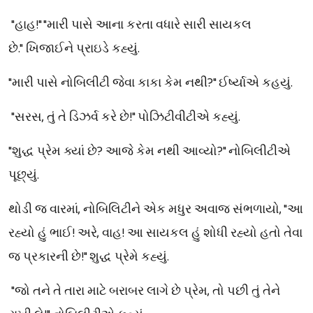
"હાહ!" "મારી પાસે આના કરતા વધારે સારી સાયકલ
છે."
ખિજાઈને પ્રાઇડે
કહ્યું
.
"મારી પાસે નોબિલીટી જેવા કાકા કેમ નથી?" ઈર્ષ્યાએ કહયું.
"સરસ, તું તે ડિઝર્વ કરે છે!" પોઝિટીવીટીએ કહ્યું.
"શુદ્ધ પ્રેમ ક્યાં છે? આજે કેમ નથી આવ્યો?" નોબિલીટીએ
પૂછ્યું.
થોડી જ વારમાં, નોબિલિટીને એક મધુર અવાજ સંભળાયો, "આ
રહ્યો હું ભાઈ! અરે, વાહ! આ સાયકલ હું શોધી રહ્યો હતો તેવા
જ પ્રકારની છે!" શુદ્ધ પ્રેમે કહ્યું.
"જો તને તે તારા માટે બરાબર લાગે છે પ્રેમ, તો પછી તું તેને