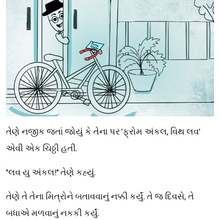
તેણે નજીક જતાં જોયું કે તેના પર 'ફ્રોમ અંકલ, વિથ લવ'
એવી એક ચિઠ્ઠી હતી.
"લવ યુ અંકલ!" તેણે કહ્યું.
તેણે તે તેના મિત્રોને બતાવવાનું નક્કી કર્યું. તે જ દિવસે, તે
બધાએ મળવાનું નકકી કર્યું.