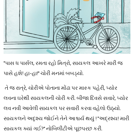
"પાસ ધ પાર્સલ, રમતા રહો મિત્રો, સાયકલ આખરે મારી જ
પાસે હશે! હા-હા!" ચોરી મનમાં બબડ્યો.
તે જ રાત્રે, ચોરીએ પોતાના મોંઢા પર માસ્ક પહેરી, પ્યોર
લવના ઘરેથી સાયકલની ચોરી કરી. બીજા દિવસે સવારે, પ્યોર
લવ નવી આવેલી સાયકલ પર સવારી કરવા વહેલો ઉઠ્યો.
સાયકલને અદૃશ્ય જોઈને તેને આશ્ચર્ય થયું ! "અદ્રશ્ય! મારી
સાયકલ ક્યાં ગઈ?" નોબિલીટીએ પૂછપરછ કરી.