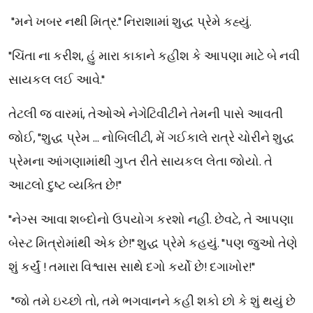
"મને ખબર નથી મિત્ર." નિરાશામાં શુદ્ધ પ્રેમે કહ્યું.
"ચિંતા ના કરીશ, હું મારા કાકાને કહીશ કે આપણા માટે બે નવી
સાયકલ લઈ આવે."
તેટલી જ વારમાં, તેઓએ નેગેટિવીટીને તેમની પાસે આવતી
જોઈ, "શુદ્ધ પ્રેમ ... નોબિલીટી, મેં ગઈકાલે રાત્રે ચોરીને શુદ્ધ
પ્રેમના આંગણામાંથી ગુપ્ત રીતે સાયકલ લેતા જોયો. તે
આટલો દુષ્ટ વ્યક્તિ છે!"
"નેગ્સ આવા શબ્દોનો ઉપયોગ કરશો નહીં. છેવટે, તે આપણા
બેસ્ટ મિત્રોમાંથી એક છે!" શુદ્ધ પ્રેમે કહયું. "પણ જુઓ તેણે
શું કર્યું ! તમારા વિશ્વાસ સાથે દગો કર્યો છે! દગાખોર!"
"જો તમે ઇચ્છો તો, તમે ભગવાનને કહી શકો છો કે શું થયું છે