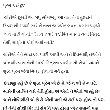
પ્રેમ કરું છું."
ચોરીએ દૂરથી આ બધું સાંભળ્યું. આ વાત તેના હૃદયને
ઉંડાણથી સ્પર્શી ગઈ. તે તરત જ પ્યોર લવના પગમાં પડ્યો
અને માફી માંગી. "મેં તને ક્યારેય દોષિત ગણ્યો નથી મિત્ર.
તેથી, માફીનો કોઈ અર્થ નથી."
ચોરીએ તેને સાયકલ પાછી આપી અને તે દિવસથી, તેઓને
એકબીજા સાથેની સાચી મિત્રતા પાછી મળી. તેઓ બધાને
શુદ્ધ પ્રેમ જેવો મિત્ર હોવાનો ગર્વ હતો.
દાદાજી કહે છે કે શુદ્ધ પ્રેમ એ છે કે, જે ન વધે કે ન ઘટે.
સામેની વ્યક્તિ ગમે તેવી હોય, એ એવો ને એવો જ રહે છે!
અને નોબિલીટી એ છે કે એની પાસે જે કંઈ પણ હોય તો પણ
(તે તેની સૌથી કિંમતી સંપત્તિ પણ હોય) એક ક્ષણનો પણ