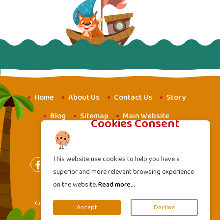
Home
About Us
Contact Us
Story
Blog
Sitemap
Main Website
Cookies Consent
Website for Youth
Amba School
This website use cookies to help you have a
superior and more relevant browsing experience
on the website.
Read more...
Terms of Services
|
Privacy Policy
Copyright
2000 - 2026 Mahavideh Foundation. All
©
Accept
Decline
rights reserved.