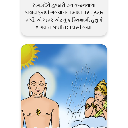
સંગમદેવે હજારો ટન વજનવાળા
કાલચક્રથી ભગવાનના માથા પર પ્રહાર
કર્યો. એ ચક્ર એટલું શક્તિશાળી હતું કે
ભગવાન જમીનમાં ધસી ગયા.