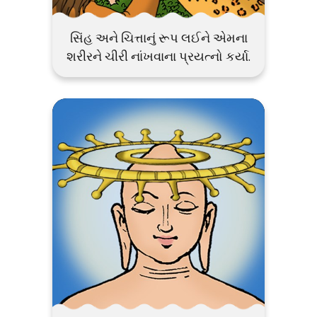
સિંહ અને ચિત્તાનું રૂપ લઈને એમના
શરીરને ચીરી નાંખવાના પ્રયત્નો કર્યા.