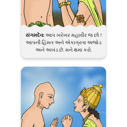
સંગમદેવ:
આપ ખરેખર મહાવીર જ છો !
આપની હિંમત અને એકાગ્રતા અજોડ
અને અખંડ છે. મને ક્ષમા કરો.