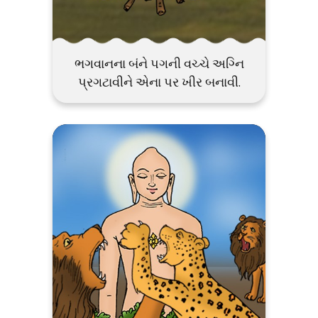
ભગવાનના બંને પગની વચ્ચે અગ્નિ
પ્રગટાવીને એના પર ખીર બનાવી.