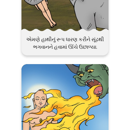
એમણે હાથીનું રૂપ ધારણ કરીને સૂંઢથી
ભગવાનને હવામાં ઊંચે ઉછાળ્યા.