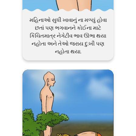
મહિનાઓ સુધી ખાવાનું ના મળ્યું હોવા
છતાં પણ ભગવાનને કોઈના માટે
કિંચિતમાત્ર નેગેટીવ ભાવ ઊભા થયા
નહોતા અને તેઓ જરાય દુ:ખી પણ
નહોતા થયા.