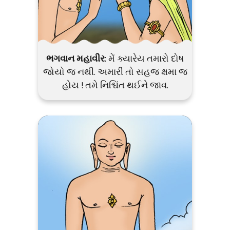
ભગવાન મહાવીર
: મેં ક્યારેય તમારો દોષ
જોયો જ નથી. અમારી તો સહજ ક્ષમા જ
હોય ! તમે નિશ્ચિંત થઈને જાવ.