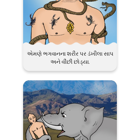
એમણે ભગવાનના શરીર પર ડંખીલા સાપ
અને વીંછી છોડ્યા.