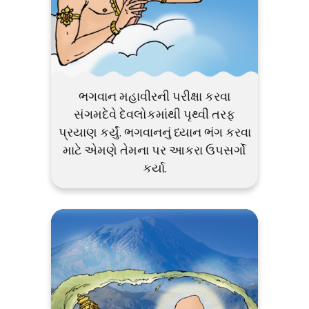
ભગવાન મહાવીરની પરીક્ષા કરવા
સંગમદેવે દેવલોકમાંથી પૃથ્વી તરફ
પ્રયાણ કર્યું. ભગવાનનું ધ્યાન ભંગ કરવા
માટે એમણે તેમના પર આકરા ઉપસર્ગો
કર્યા.