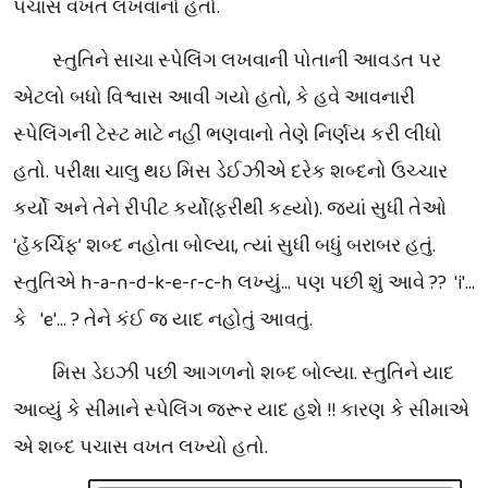
૫ચાસ વખત લખવાનો હતો.
સ્તુતિને સાચા સ્પેલિંગ લખવાની પોતાની આવડત પર
એટલો બધો વિશ્વાસ આવી ગયો હતો, કે હવે આવનારી
સ્પેલિંગની ટેસ્ટ માટે નહીં ભણવાનો તેણે નિર્ણય કરી લીધો
હતો. પરીક્ષા ચાલુ થઇ મિસ ડેઈઝીએ દરેક શબ્દનો ઉચ્ચાર
કર્યો અને તેને રીપીટ કર્યો(ફરીથી કહ્યો). જ્યાં સુધી તેઓ
‘
હૅંકર્ચિફ
’
શબ્દ નહોતા બોલ્યા, ત્યાં સુધી બધું બરાબર હતું.
સ્તુતિએ
h-a-n-d-k-e-r-c-h
લખ્યું... પણ પછી શું આવે
?? 'i'
...
કે '
e'
...
?
તેને કંઈ જ યાદ નહોતું આવતું.
મિસ ડેઇઝી પછી આગળનો શબ્દ બોલ્યા. સ્તુતિને યાદ
આવ્યું કે સીમાને સ્પેલિંગ જરૂર યાદ હશે !! કારણ કે સીમાએ
એ શબ્દ પચાસ વખત લખ્યો હતો.