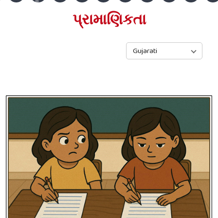
પ્રામાણિકતા
Gujarati