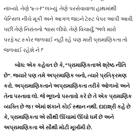
નાંખ્યો. તેણે “e-i-f”
લખ્યું. તેણે પરસેવાવાળા હાથમાંથી
પેન્સિલ નીચે મૂકી અને આગળ જઇને ટેસ્ટ પેપર આપી આવી.
પછી તેણે નિરાંતનો શ્વાસ લીધો. તેણે વિચાર્યું
,
“ભલે મારો
પરફેક્ટ સ્કોર જળવાઈ નહીં રહે પણ મારી પ્રામાણિકતા તો
જળવાઈ રહેશે ને !”
બોધ
:
એક
કહેવત
છે
કે
, "પ્રામાણિકતાએ શ્રેષ્ઠ નીતિ
છે
".
જયારે
પણ
તમે
અપ્રમાણિક
બનો
,
ત્યારે
પ્રતિક્રમણ
કરો
.
અપ્રામાણિકતાને
અપ્રામાણિકતા
તરીકે
ઓળખો અને
તેના પસ્તાવા લો
.
જે
ભૂલનો પસ્તાવો
કરે
છે
તે એક
પ્રામાણિક
વ્યક્તિ
છે જ ! એમાં શંકાને કોઈ સ્થાન નથી
.
દાદાશ્રી
કહે
છે
કે
, પ્રામાણિકતા એ સૌથી ઊંચામાં ઊંચો ધર્મ છે અને
અપ્રામાણિકતા
એ સૌથી મોટી મૂર્ખામી
છે
.