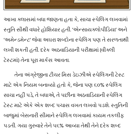
આખા ક્લાસમાં બધા જાણતા હતા કે, સાચા સ્પેલિંગ લખવામાં
સ્તુતિ સૌથી વધારે હોશિયાર હતી. ‘
એન્સાયક્લોપીડિયા
’
અને
‘
અમેન્ડમેન્ટ
‘
જેવા અઘરા શબ્દોના સ્પેલિંગ પણ તે સરળતાથી
લખી શકતી હતી. દરેક અઠવાડિયાની પરીક્ષામાં (વીક્લી
ટેસ્ટમાં) તેના પૂરા માર્કસ આવતા.
તેના અંગ્રેજીના ટીચર મિસ ડેઇઝીએ સ્પેલિંગની ટેસ્ટ
માટે એક નિયમ બનાવ્યો હતો કે, જેના પણ ૬૦% સ્પેલિંગ
સાચા નહીં પડે, તે બધાએ, તે પછીના અઠવાડિયાની સ્પેલિંગ
ટેસ્ટ માટે એકે એક શબ્દ પચાસ વખત લખવો પડશે. સ્તુતિની
બાજુમાં બેસનારી સીમાને સ્પેલિંગ લખવામાં કાયમ તકલીફ
પડતી. ગયા ગુરુવારે તેને ૫૬% આવ્યા તેથી તેને દરેક શબ્દ