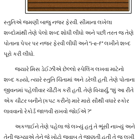
સ્તુતિએ જમણી બાજુ નજર ફેરવી. સીમાના લખેલા
શબ્દોમાંથી તેણે પેલો શબ્દ શોધી લીધો અને પછી તરત જ તેણે
પોતાના પેપર પર નજર ફેરવી લીધી અને “i-e-f”
લખીને શબ્દ
પૂરો કરી લીધો.
જ્યારે મિસ ડેઈઝીએ છેલ્લો સ્પેલિંગ લખવા માટેનો
શબ્દ કહ્યો, ત્યારે સ્તુતિ ચિંતામાં અને ડરેલી હતી. તેણે પોતાના
જીવનમાં પહેલીવાર ચીટીંગ કરી હતી. તેણે વિચાર્યું,
“શું આ રીતે
એક ચીટર બનીને
(
કપટ કરીને) મારે મારો સૌથી વધારે સ્કોર
લાવવાનો રેકોર્ડ જાળવી રાખવો જોઈએ
?
”
અકળાઈને તેણે પહેલા જે લખ્યું હતું તે ભૂંસી નાખ્યું અને
તેની જગ્યાએ તેને જે ખોટો જવાબ તે જાણતી હતી તે જ લખી