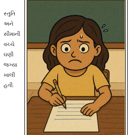
સ્તુતિ
અને
સીમાની
વચ્ચે
ઘણી
જગ્યા
ખાલી
હતી.