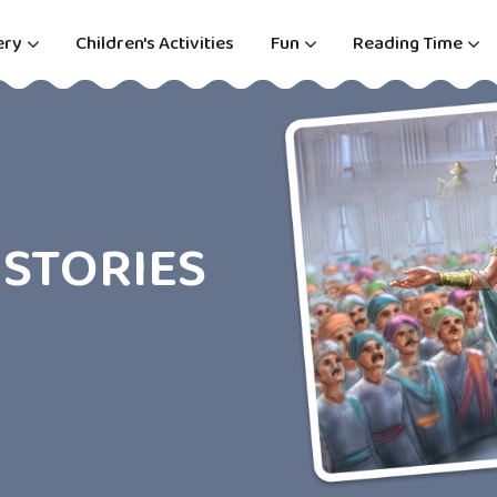
ery
Children's Activities
Fun
Reading Time
IDENTS
ood incidents