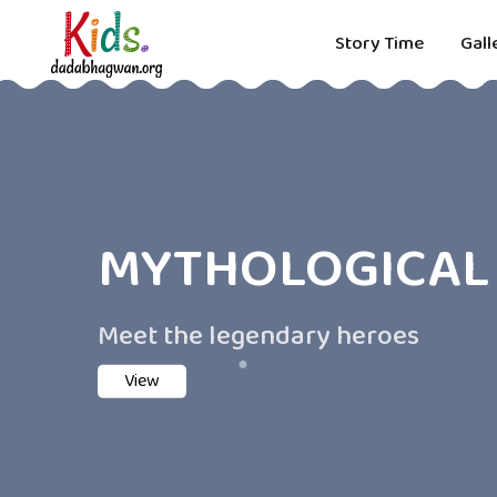
Story Time
Gall
DADA'S LIFE INC
Get inspired by Dadashri’s childh
View