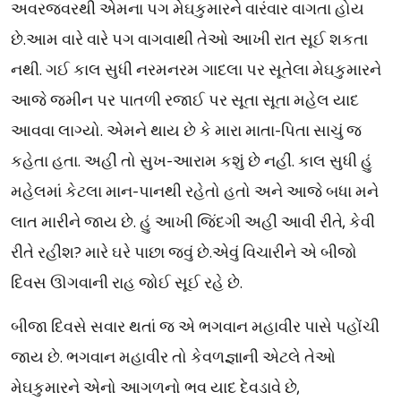
અવરજવરથી એમના પગ મેઘકુમારને વારંવાર વાગતા હોય
છે.આમ વારે વારે પગ વાગવાથી તેઓ આખી રાત સૂઈ શકતા
નથી. ગઈ કાલ સુધી નરમનરમ ગાદલા પર સૂતેલા મેઘકુમારને
આજે જમીન પર પાતળી રજાઈ પર સૂતા સૂતા મહેલ યાદ
આવવા લાગ્યો. એમને થાય છે કે મારા માતા-પિતા સાચું જ
કહેતા હતા. અહીં તો સુખ-આરામ કશું છે નહીં. કાલ સુધી હું
મહેલમાં કેટલા માન-પાનથી રહેતો હતો અને આજે બધા મને
લાત મારીને જાય છે. હું આખી જિંદગી અહીં આવી રીતે, કેવી
રીતે રહીશ? મારે ઘરે પાછા જવું છે.એવું વિચારીને એ બીજો
દિવસ ઊગવાની રાહ જોઈ સૂઈ રહે છે.
બીજા દિવસે સવાર થતાં જ એ ભગવાન મહાવીર પાસે પહોંચી
જાય છે. ભગવાન મહાવીર તો કેવળજ્ઞાની એટલે તેઓ
મેઘકુમારને એનો આગળનો ભવ યાદ દેવડાવે છે,