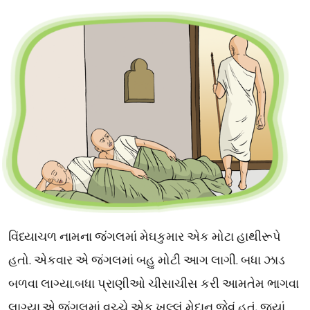
વિંધ્યાચળ નામના જંગલમાં મેઘકુમાર એક મોટા હાથીરૂપે
હતો. એકવાર એ જંગલમાં બહુ મોટી આગ લાગી. બધા ઝાડ
બળવા લાગ્યા.બધા પ્રાણીઓ ચીસાચીસ કરી આમતેમ ભાગવા
લાગ્યા.એ જંગલમાં વચ્ચે એક ખુલ્લું મેદાન જેવું હતું, જ્યાં