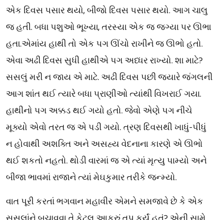
એક દિવસ પસાર થયો, બીજો દિવસ પસાર થયો. આગ ચાલુ
જ હતી. બધા પશુઓ ભૂખ્યા, તરસ્યા એક જ જગ્યા પર ઊભા
હતા.એમાંય હાથી તો એક પગ ઊંચો રાખીને જ ઊભો હતો.
એવા અઢી દિવસ સુધી હાથીએ પગ અધ્ધર રાખ્યો. શા માટે?
સસલું મરી ન જાય એ માટે. અઢી દિવસ પછી જયારે જંગલની
આગ શાંત થઈ ત્યારે બધા પ્રાણીઓ ત્યાંથી વિખરાઈ ગયા.
હાથીનો પગ અક્કડ થઈ ગયો હતો. જેવો એણે પગ નીચે
મૂક્યો એવો તરત જ એ પડી ગયો. ત્રણ દિવસથી ખાધું-પીધું
ન હોવાથી અશક્તિ અને અસહ્ય વેદનાના કારણે એ ઊભો
થઈ શકતો નહતો. થોડી વારમાં જ એ ત્યાં મૃત્યુ પામ્યો અને
બીજા ભાવમાં રાજાને ત્યાં મેઘકુમાર તરીકે જન્મ્યો.
વાત પૂરી કરતાં ભગવાન મહાવીર એમને સમજાવે છે કે એક
સસલાંને બચાવવા તે કેટલુ આકરું તપ કર્યું હતું? એની સામે