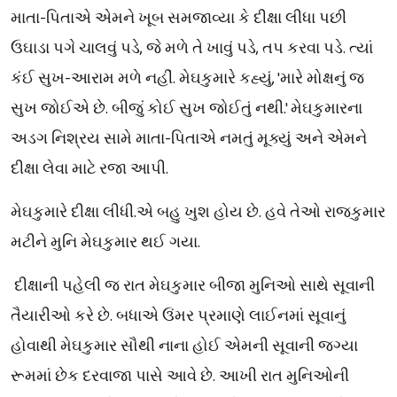
માતા-પિતાએ એમને ખૂબ સમજાવ્યા કે દીક્ષા લીધા પછી
ઉઘાડા પગે ચાલવું પડે, જે મળે તે ખાવું પડે, તપ કરવા પડે. ત્યાં
કંઈ સુખ-આરામ મળે નહીં. મેઘકુમારે કહ્યું, 'મારે મોક્ષનું જ
સુખ જોઈએ છે. બીજું કોઈ સુખ જોઈતું નથી.' મેઘકુમારના
અડગ નિશ્રય સામે માતા-પિતાએ નમતું મૂક્યું અને એમને
દીક્ષા લેવા માટે રજા આપી.
મેઘકુમારે દીક્ષા લીધી.એ બહુ ખુશ હોય છે. હવે તેઓ રાજકુમાર
મટીને મુનિ મેઘકુમાર થઈ ગયા.
દીક્ષાની પહેલી જ રાત મેઘકુમાર બીજા મુનિઓ સાથે સૂવાની
તૈયારીઓ કરે છે. બધાએ ઉંમર પ્રમાણે લાઈનમાં સૂવાનું
હોવાથી મેઘકુમાર સૌથી નાના હોઈ એમની સૂવાની જગ્યા
રૂમમાં છેક દરવાજા પાસે આવે છે. આખી રાત મુનિઓની