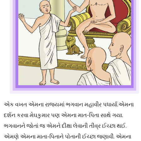
એક વખત એમના રાજ્યમાં ભગવાન મહાવીર પધાર્યા.એમના
દર્શન કરવા મેઘકુમાર પણ એમના માત-પિતા સાથે ગયા.
ભગવાનને જોતાં જ એમને દીક્ષા લેવાની તીવ્ર ઈચ્છા થઈ.
એમણે એમના માતા-પિતાને પોતાની ઈચ્છા જણાવી. એમના