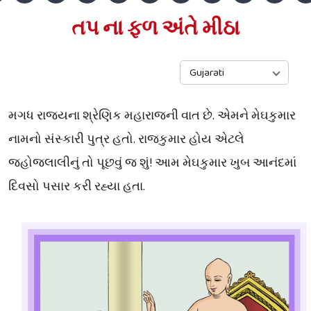
તપ ના ફળ અંતે મીઠા
Gujarati
મગધ રાજ્યના શ્રેણિક મહારાજની વાત છે. એમને મેઘકુમાર
નામનો સંસ્કારી પુત્ર હતો. રાજકુમાર હોય એટલે
જહોજલાલીનું તો પૂછવું જ શું! આમ મેઘકુમાર ખુબ આનંદમાં
દિવસો પસાર કરી રહ્યા હતા.