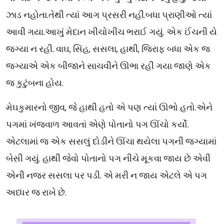
ઝાડ નહોતા.તેથી ત્યાં આગ પ્રસરી નહીં.બધા પ્રાણીઓ ત્યાં
આવી ગયા.આખું મેદાન ખીચોખીચ ભરાઈ ગયું. એક ઈંચની યે
જગ્યા ન રહી. વાઘ, સિંહ, સસલા, હાથી, જિરાફ બધા એક જ
જગ્યાએ એક બીજાને સાચવીને ઊભા રહી ગયા જાણે એક
જ કુટુંબના હોય.
મેઘકુમારનો જીવ, જે હાથી હતો એ પણ ત્યાં ઊભો હતો.એને
પગમાં ખંજવાળ આવતાં એણે પોતાનો પગ ઊંચો કર્યો.
એટલામાં જ એક સસલું દોડીને ઊંચા થયેલા પગની જગ્યામાં
બેસી ગયું. હાથી જેવો પોતાનો પગ નીચે મૂકવા જાય છે એવી
એની નજર સસલા પર પડી. એ મરી ન જાય એટલે એ પગ
અધ્ધર જ રાખે છે.