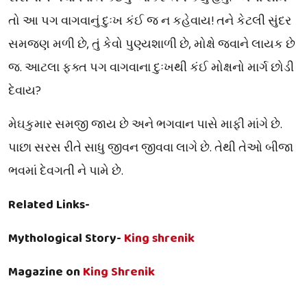
તો આ પગ વાગવાનું દુઃખ કંઈ જ ન કહેવાય! તને કેટલી સુંદર
સમજણ મળી છે, તું કેવો પુણ્યશાળી છે, મોક્ષે જવાને લાયક છે
જ. આટલા ફક્ત પગ વાગવાના દુઃખથી કંઈ મોક્ષનો માર્ગ છોડી
દેવાય?
મેઘકુમાર સમજી જાય છે અને ભગવાન પાસે માફી માંગે છે.
પાછા સરસ રીતે સાધુ જીવન જીવવા લાગે છે. તેથી તેઓ બીજા
ભવમાં દેવગતી ને પામે છે.
Related Links-
Mythological Story-
King shrenik
Magazine on
King Shrenik