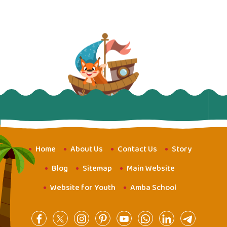
Home
About Us
Contact Us
Story
Blog
Sitemap
Main Website
Website for Youth
Amba School