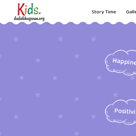
Story Time
Gall
Happin
Positiv