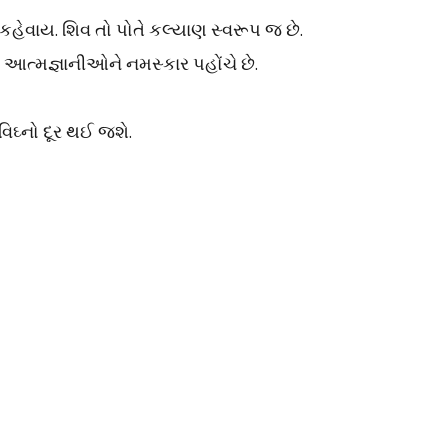
હેવાય. શિવ તો પોતે કલ્યાણ સ્વરૂપ જ છે.
ા આત્મજ્ઞાનીઓને નમસ્કાર પહોંચે છે.
વિઘ્નો દૂર થઈ જશે.