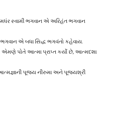
ે. સીમધંર સ્વામી ભગવાન એ અરિહંત ભગવાન
વીર ભગવાન એ બધા સિદ્ધ ભગવંતો કહેવાય.
 એમણે પોતે આત્મા પ્રાપ્ત કર્યો છે, આત્મદશા
. આત્મજ્ઞાની પૂજ્ય નીરુમા અને પૂજ્યશ્રી