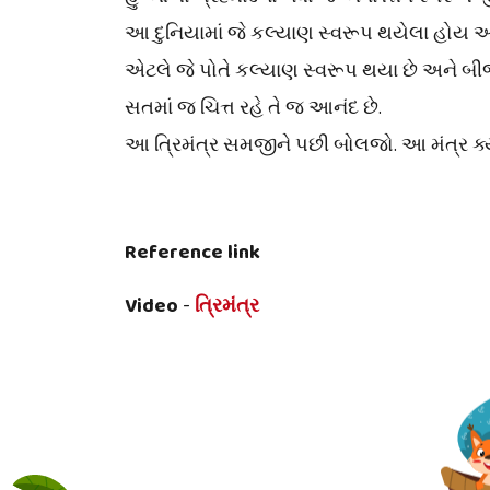
આ દુનિયામાં જે કલ્યાણ સ્વરૂપ થયેલા હોય અ
એટલે જે પોતે કલ્યાણ સ્વરૂપ થયા છે અને બીજાન
સતમાં જ ચિત્ત રહે તે જ આનંદ છે.
આ ત્રિમંત્ર સમજીને પછી બોલજો. આ મંત્ર ક્યાં
Reference link
Video
-
ત્રિમંત્ર