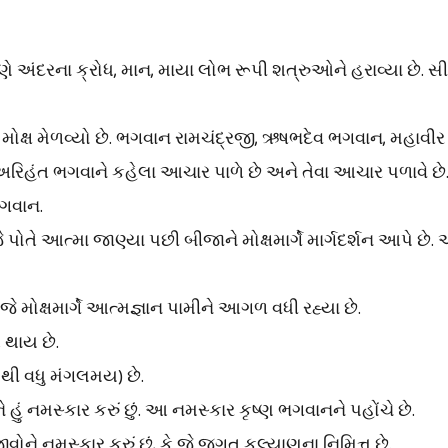
જેમણે અંદરના ક્રોધ, માન, માયા લોભ રૂપી શત્રુઓને હરાવ્યા છ
ેમણે મોક્ષ મેળવ્યો છે. ભગવાન રામચંદ્રજી, ઋષભદેવ ભગવાન, મહા
જે અરિહંત ભગવાને કહેલા આચાર પાળે છે અને તેવા આચાર પળાવે છે.
ભગવાન.
જે પોતે આત્મા જાણ્યા પછી બીજાને મોક્ષમાર્ગે માર્ગદર્શન આપે છે
 જે મોક્ષમાર્ગે આત્મજ્ઞાન પામીને આગળ વધી રહ્યા છે.
 થાય છે.
ૌથી વધુ મંગલમય) છે.
હું નમસ્કાર કરું છું. આ નમસ્કાર કૃષ્ણ ભગવાનને પહોંચે છે.
વોને નમસ્કાર કરું છું, કે જે જગત કલ્યાણના નિમિત્ત છે.