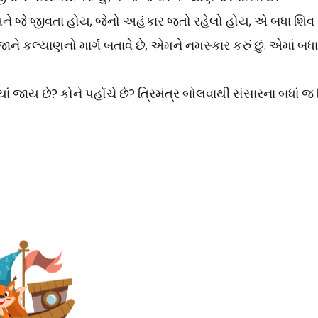
ને જે જીવતા હોય, જેનો અહંકાર જતો રહેલો હોય, એ બધા શિવ ક
ે કલ્યાણનો માર્ગ બતાવે છે, એમને નમસ્કાર કરું છું. એમાં બધ
 જાય છે? કોને પહોંચે છે? ત્રિમંત્ર બોલવાથી સંસારના બધાં જ 