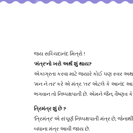
જય સચ્ચિદાનંદ મિત્રો !
‘મંત્ર’નો ખરો અર્થ શું થાય?
એકાગ્રતા કરવા માટે જ્યારે કોઈ પણ સ્વર અથવ
‘મન ને તર’ કરે એ મંત્ર. ‘તર’ એટલે કે આનંદ 
ભગવાન તો નિષ્પક્ષપાતી છે. એમને જૈન, વૈષ્ણવ કે
ત્રિમંત્ર શું છે ?
‘ત્રિમંત્ર’ એ સંપૂર્ણ નિષ્પક્ષપાતી મંત્ર છે, જ
બધાના મંત્ર આવી જાય છે.