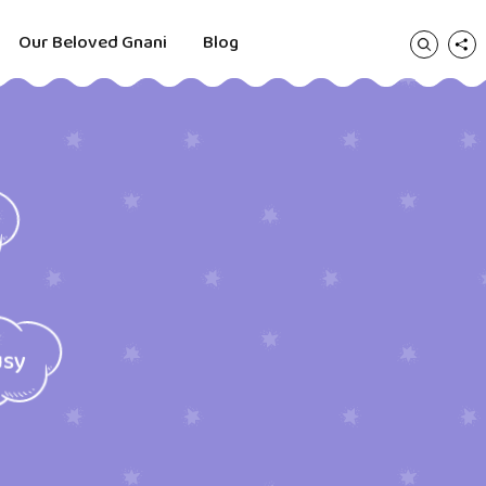
Our Beloved Gnani
Blog
usy