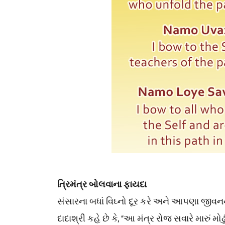
ત્રિમંત્ર બોલવાના ફાયદા
સંસારના બધાં વિઘ્નો દૂર કરે અને આપણા જીવ
દાદાશ્રી કહે છે કે, “આ મંત્ર રોજ સવારે મારું 