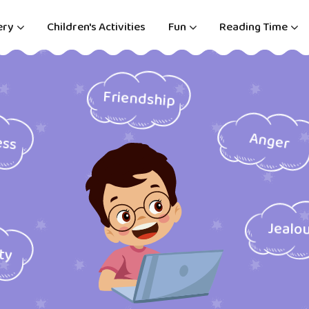
ery
Children's Activities
Fun
Reading Time
Friendship
ess
Anger
Jealo
ity