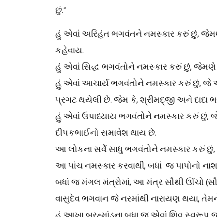
છું.“
હું એવાં અરિહંત ભગવંતને નમસ્કાર કરું છું, 
કહેવાય.
હું એવાં સિદ્ધ ભગવંતોને નમસ્કાર કરું છું, જ
હું એવાં આચાર્ય ભગવંતોને નમસ્કાર કરું છું, 
પ્રગટ થયેલી છે. જેમ કે, શ્રીમદ્જી અને દાદા 
હું એવાં ઉપાધ્યાય ભગવંતોને નમસ્કાર કરું છું, 
દીપકભાઈનો સમાવેશ થાય છે.
આ લોકના સર્વે સાધુ ભગવંતોને નમસ્કાર કરું છું,
આ પાંચ નમસ્કાર કરવાથી, બધાં જ પાપોનો નાશ
બધાં જ મંગલ મંત્રોમાં, આ મંત્ર સૌથી ઊંચો (સ
વાસુદેવ ભગવાન જે નરમાંથી નારાયણ થયા, તેમને 
હું આખા બ્રહ્માંડના બધા જ એવાં શિવ સ્વરૂપ જી