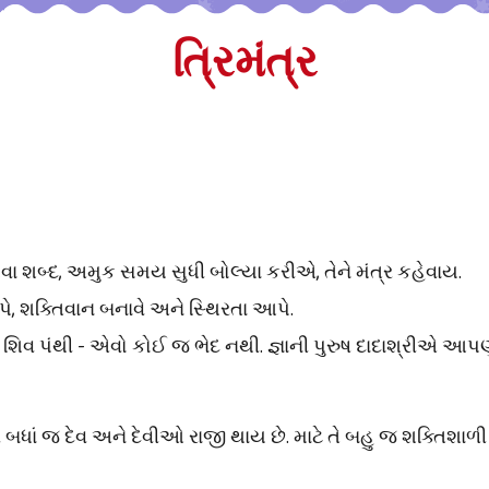
ત્રિમંત્ર
ા શબ્દ, અમુક સમય સુધી બોલ્યા કરીએ, તેને મંત્ર કહેવાય.
આપે, શક્તિવાન બનાવે અને સ્થિરતા આપે.
 શિવ પંથી - એવો કોઈ જ ભેદ નથી. જ્ઞાની પુરુષ દાદાશ્રીએ આપણને સ
ેનાથી બધાં જ દેવ અને દેવીઓ રાજી થાય છે. માટે તે બહુ જ શક્તિશાળી