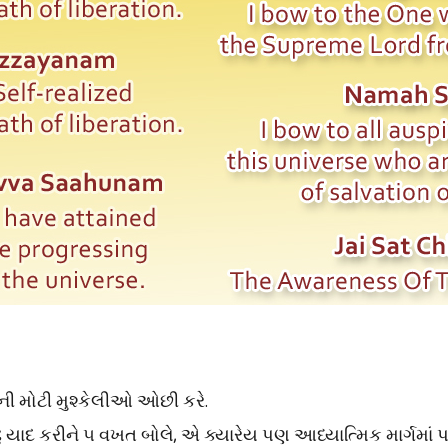
નની મોટી મુશ્કેલીઓ ઓછી કરે.
મોઢું યાદ કરીને ૫ વખત બોલે, એ ક્યારેય પણ આધ્યાત્મિક માર્ગમાં પ