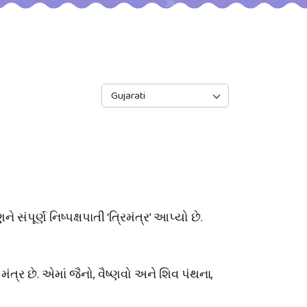
Gujarati
ંપૂર્ણ નિષ્પક્ષપાતી ‘ત્રિમંત્ર’ આપ્યો છે.
 મંત્ર છે. એમાં જૈનો, વૈષ્ણવો અને શિવ પંથના,