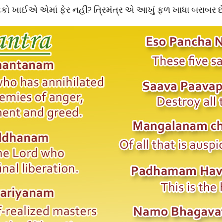
ાઈએ એમાં ફેર નહીં? ત્રિમંત્ર એ આખું ફળ ખાધા બરાબર છ