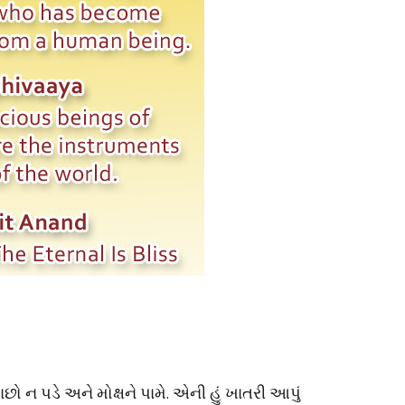
ાછો ન પડે અને મોક્ષને પામે. એની હું ખાતરી આપું