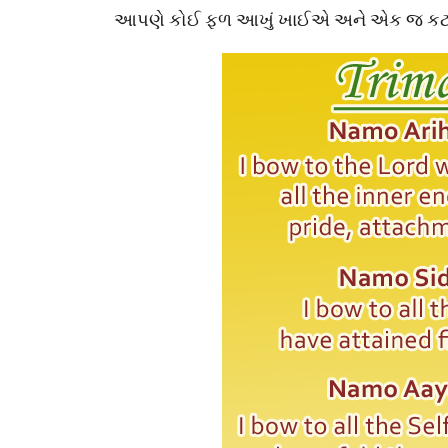
આપણે કોઈ ફળ આખું ખાઈએ અને એક જ કટકો ખ